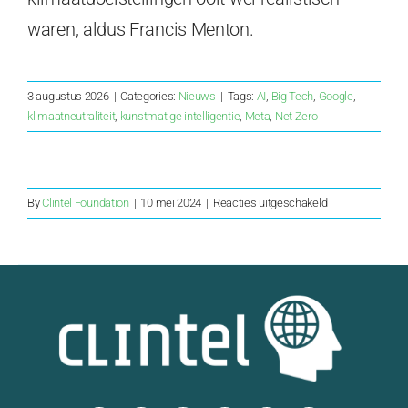
waren, aldus Francis Menton.
3 augustus 2026
|
Categories:
Nieuws
|
Tags:
AI
,
Big Tech
,
Google
,
klimaatneutraliteit
,
kunstmatige intelligentie
,
Meta
,
Net Zero
voor
By
Clintel Foundation
|
10 mei 2024
|
Reacties uitgeschakeld
Het
geluid
komt
boven
de
tv
uit