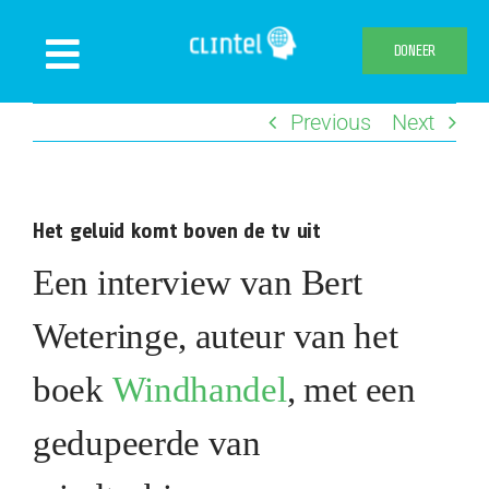
Skip
to
DONEER
Toggle
content
Navigation
Previous
Next
Nieuws
Evenementen
Publicaties
Het geluid komt boven de tv uit
Declaration
Een interview van Bert
Over ons
Weteringe, auteur van het
Clintel.org
boek
Windhandel
, met een
Webshop
gedupeerde van