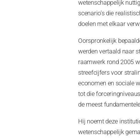
wetenschappelijk nutti
scenario’s die realisti
doelen met elkaar verw
Oorspronkelijk bepaal
werden vertaald naar s
raamwerk rond 2005 wer
streefcijfers voor stra
economen en sociale we
tot die forceringniveau
de meest fundamentele v
Hij noemt deze institut
wetenschappelijk gemak