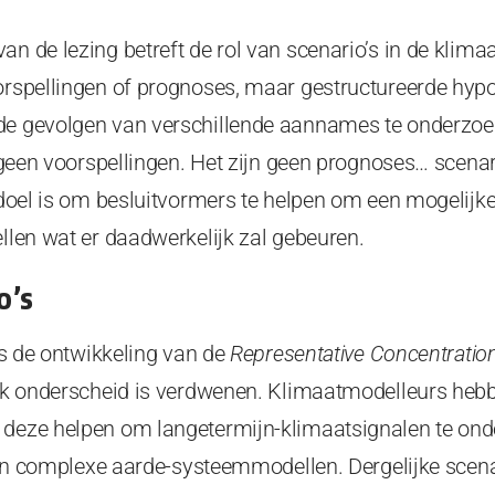
an de lezing betreft de rol van scenario’s in de klim
oorspellingen of prognoses, maar gestructureerde hy
de gevolgen van verschillende aannames te onderzoek
jn geen voorspellingen. Het zijn geen prognoses… scenar
n doel is om besluitvormers te helpen om een mogelijke
ellen wat er daadwerkelijk zal gebeuren.
o’s
ens de ontwikkeling van de
Representative Concentrati
rijk onderscheid is verdwenen. Klimaatmodelleurs he
 deze helpen om langetermijn-klimaatsignalen te on
it in complexe aarde-systeemmodellen. Dergelijke scenar