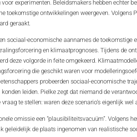
g voor experimenten. Beleidsmakers hebben echter be
sche toekomstige ontwikkelingen weergeven. Volgens P
ard geraakt.
den sociaal-economische aannames de toekomstige em
tralingsforcering en klimaatprognoses. Tijdens de on
d deze volgorde in feite omgekeerd. Klimaatmodelle
lingsforcering die geschikt waren voor modelleringso
tenschappers probeerden sociaal-economische trajec
s konden leiden. Pielke zegt dat niemand de verantwo
raag te stellen: waren deze scenario’s eigenlijk wel
ionele omissie een “plausibiliteitsvacuüm”. Volgens h
 geleidelijk de plaats ingenomen van realistische s