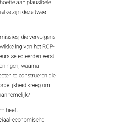
hoefte aan plausibele
ielke zijn deze twee
issies, die vervolgens
twikkeling van het RCP-
urs selecteerden eerst
efeningen, waarna
ten te construeren die
ordelijkheid kreeg om
 aannemelijk?
em heeft
ociaal-economische