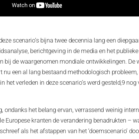
deze scenario’s bijna twee decennia lang een diepga
dsanalyse, berichtgeving in de media en het publieke
en bij de waargenomen mondiale ontwikkelingen. De 
t nu een al lang bestaand methodologisch probleem,
in het verleden in deze scenario’s werd gesteld,9 nog v
g, ondanks het belang ervan, verrassend weinig inter
e Europese kranten de verandering benadrukten – waa
schreef als het afstappen van het ‘doemscenario’ doo