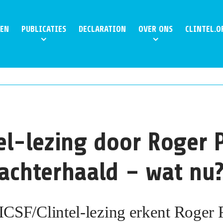
EN
PUBLICATIES
DECLARATION
OVER ONS
CLINTEL.O
el-lezing door Roger P
 achterhaald – wat nu
 ICSF/Clintel-lezing erkent Roger P