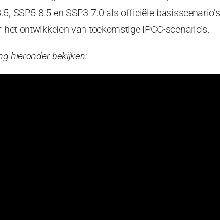
.5, SSP5-8.5 en SSP3-7.0 als officiële basisscenario’
r het ontwikkelen van toekomstige IPCC-scenario’s.
ing hieronder bekijken: