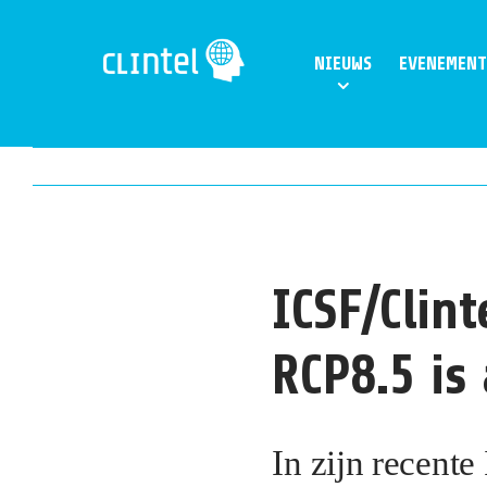
Skip
to
NIEUWS
EVENEMENT
content
ICSF/Clint
RCP8.5 is
In zijn recente