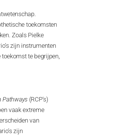
aatwetenschap.
pothetische toekomsten
en. Zoals Pielke
io’s zijn instrumenten
 toekomst te begrijpen,
on Pathways
(RCP’s)
bben vaak extreme
derscheiden van
io’s zijn