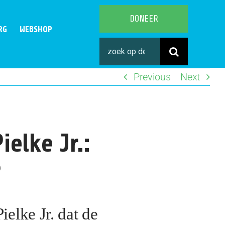
DONEER
RG
WEBSHOP
Search
for:
Previous
Next
ielke Jr.:
?
ielke Jr. dat de