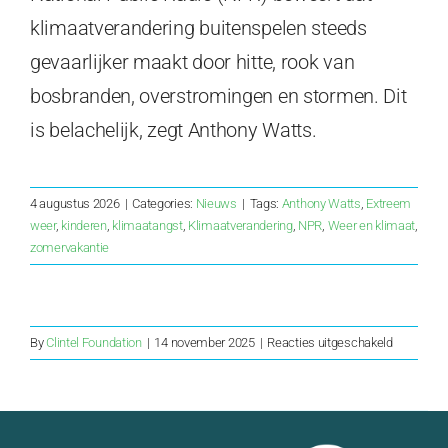
klimaatverandering buitenspelen steeds
gevaarlijker maakt door hitte, rook van
bosbranden, overstromingen en stormen. Dit
is belachelijk, zegt Anthony Watts.
4 augustus 2026
|
Categories:
Nieuws
|
Tags:
Anthony Watts
,
Extreem
weer
,
kinderen
,
klimaatangst
,
Klimaatverandering
,
NPR
,
Weer en klimaat
,
zomervakantie
voor
By
Clintel Foundation
|
14 november 2025
|
Reacties uitgeschakeld
Dr.
Fritz
Vahrenholt
De