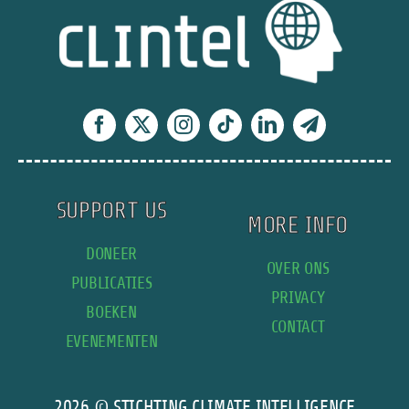
flop
van
Belém
SUPPORT US
MORE INFO
DONEER
OVER ONS
PUBLICATIES
PRIVACY
BOEKEN
CONTACT
EVENEMENTEN
2026 © STICHTING CLIMATE INTELLIGENCE