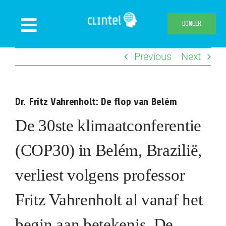
Skip
to
DONEER
Toggle
content
Navigation
Previous
Next
Nieuws
Evenementen
Dr. Fritz Vahrenholt: De flop van Belém
Publicaties
De 30ste klimaatconferentie
Declaration
Over ons
(COP30) in Belém, Brazilië,
Clintel.org
verliest volgens professor
Webshop
Fritz Vahrenholt al vanaf het
begin aan betekenis. De