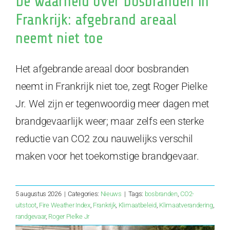
De waarheid over bosbranden in
Frankrijk: afgebrand areaal
neemt niet toe
Het afgebrande areaal door bosbranden
neemt in Frankrijk niet toe, zegt Roger Pielke
Jr. Wel zijn er tegenwoordig meer dagen met
brandgevaarlijk weer; maar zelfs een sterke
reductie van CO2 zou nauwelijks verschil
maken voor het toekomstige brandgevaar.
5 augustus 2026
|
Categories:
Nieuws
|
Tags:
bosbranden
,
CO2-
uitstoot
,
Fire Weather Index
,
Frankrijk
,
Klimaatbeleid
,
Klimaatverandering
,
randgevaar
,
Roger Pielke Jr