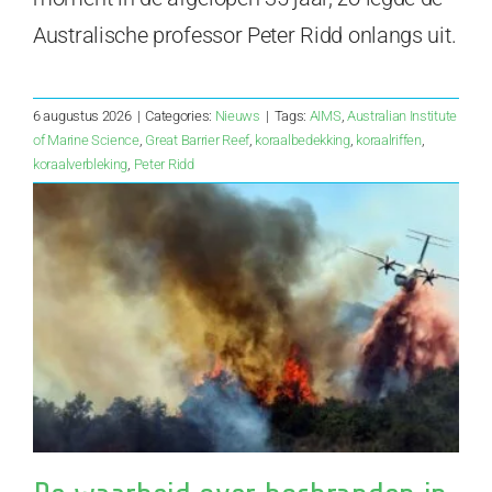
Australische professor Peter Ridd onlangs uit.
6 augustus 2026
|
Categories:
Nieuws
|
Tags:
AIMS
,
Australian Institute
of Marine Science
,
Great Barrier Reef
,
koraalbedekking
,
koraalriffen
,
koraalverbleking
,
Peter Ridd