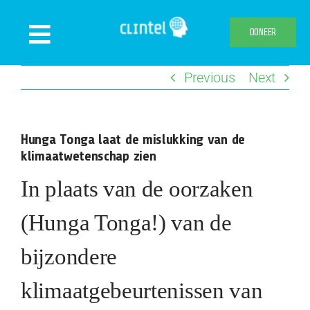
Skip
to
DONEER
Toggle
content
Navigation
Previous
Next
Nieuws
Evenementen
Hunga Tonga laat de mislukking van de
Publicaties
klimaatwetenschap zien
Declaration
In plaats van de oorzaken
Over ons
(Hunga Tonga!) van de
Clintel.org
bijzondere
Webshop
klimaatgebeurtenissen van