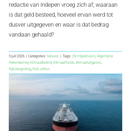
redactie van Indepen vroeg zich af; waaraan
is dat geld besteed, hoeveel ervan werd tot
dusver uitgegeven en waar is dat bedrag
vandaan gehaald?
5 juli 2026
|
Categories:
Nieuws
|
Tags:
28 miljard euro
,
Algemene
Rekenkamer
,
Klimaatbeleid
,
Klimaatfonds
,
klimaatuitgaven
,
Rijksbegroting
,
Rob Jetten