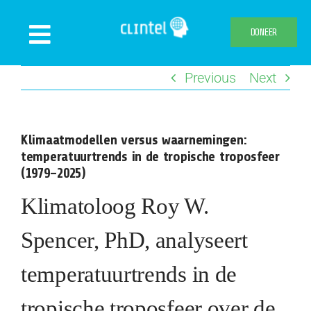
Skip
to
DONEER
Toggle
content
Navigation
Previous
Next
Nieuws
Evenementen
Klimaatmodellen versus waarnemingen:
Publicaties
temperatuurtrends in de tropische troposfeer
Declaration
(1979–2025)
Over ons
Klimatoloog Roy W.
Clintel.org
Spencer, PhD, analyseert
Webshop
temperatuurtrends in de
tropische troposfeer over de