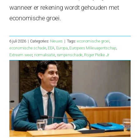
wanneer er rekening wordt gehouden met
economische groei.
6 juli 2026
|
Categories:
Nieuws
|
Tags:
economische groei
,
economische schade
,
EEA
,
Europa
,
Europees Milieuagentschap
,
Extreem weer
,
normalisatie
,
rampenschade
,
Roger Pielke Jr