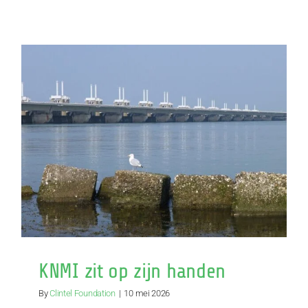
Warmere
lentes:
CO2
of
zonlicht?
KNMI zit op zijn handen
By
Clintel Foundation
|
10 mei 2026