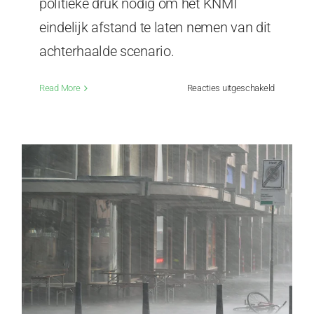
politieke druk nodig om het KNMI
eindelijk afstand te laten nemen van dit
achterhaalde scenario.
voor
Read More
Reacties uitgeschakeld
KNMI
misleidt
de
Kamer
bij
beantwoor
Kamervra
RCP8.5