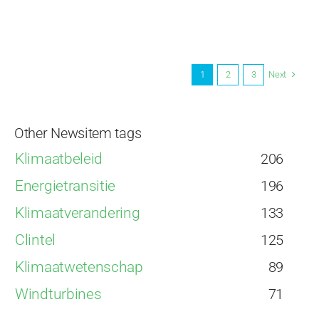
Breaking:
wereldwij
geen
versnellin
in
Next
1
2
3
de
zeespiegel
aangetoo
Other Newsitem tags
Klimaatbeleid
206
Energietransitie
196
Klimaatverandering
133
Clintel
125
Klimaatwetenschap
89
Windturbines
71