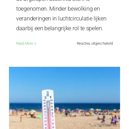
toegenomen. Minder bewolking en
veranderingen in luchtcirculatie lijken
daarbij een belangrijke rol te spelen.
voor
Read More
Reacties uitgeschakeld
We
worden
dubbel
‘gepakt’:
door
de
zon
en
door
de
wind!