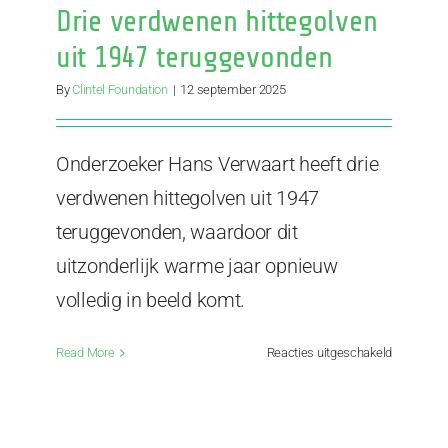
KNMI
Drie verdwenen hittegolven
uit 1947 teruggevonden
By
Clintel Foundation
|
12 september 2025
Onderzoeker Hans Verwaart heeft drie
verdwenen hittegolven uit 1947
teruggevonden, waardoor dit
uitzonderlijk warme jaar opnieuw
volledig in beeld komt.
voor
Read More
Reacties uitgeschakeld
Drie
verdwene
hittegolve
uit