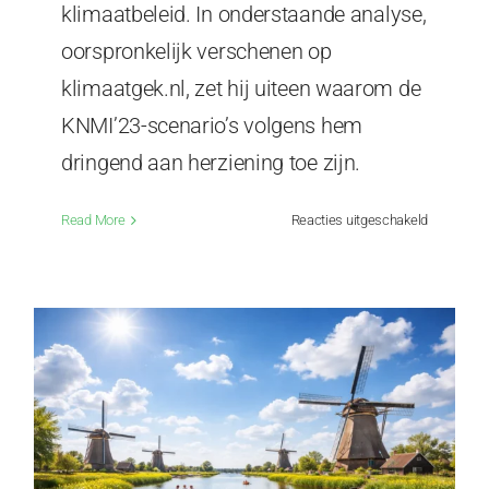
klimaatbeleid. In onderstaande analyse,
oorspronkelijk verschenen op
klimaatgek.nl, zet hij uiteen waarom de
KNMI’23-scenario’s volgens hem
dringend aan herziening toe zijn.
voor
Read More
Reacties uitgeschakeld
KNMI
zit
op
zijn
handen