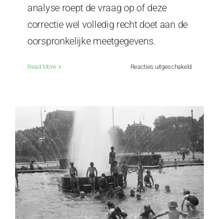
analyse roept de vraag op of deze
correctie wel volledig recht doet aan de
oorspronkelijke meetgegevens.
voor
Read More
Reacties uitgeschakeld
Correcte
KNMI-
correcties
Misschien
zijn
die
zeven
‘teruggevo
hittegolve
toch
aan
de
zuinige
kant