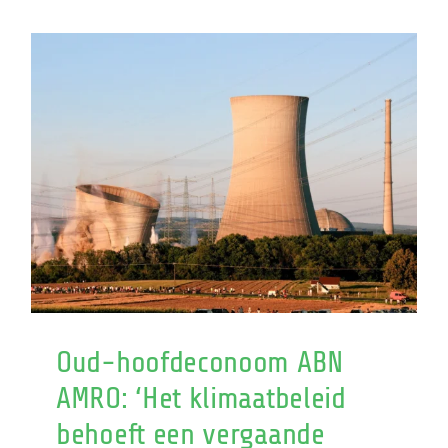
bij
het
klimaatre
Oud-hoofdeconoom ABN
AMRO: ‘Het klimaatbeleid
behoeft een vergaande