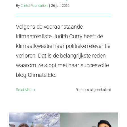
By
Clintel Foundation
|
26 juni 2026
Volgens de vooraanstaande
klimaatrealiste Judith Curry heeft de
klimaatkwestie haar politieke relevantie
verloren. Dat is de belangrijkste reden
waarom ze stopt met haar succesvolle
blog Climate Etc.
voor
Read More
Reacties uitgeschakeld
Judith
Curry
roept
klimaatov
uit;
Climate