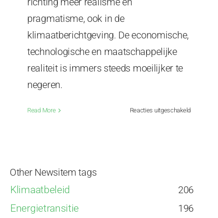
richting meer realisme en
pragmatisme, ook in de
klimaatberichtgeving. De economische,
technologische en maatschappelijke
realiteit is immers steeds moeilijker te
negeren.
voor
Read More
Reacties uitgeschakeld
Ook
Steven
Koonin
denkt
dat
Other Newsitem tags
de
ergste
Klimaatbeleid
206
klimaathys
Energietransitie
196
achter
de