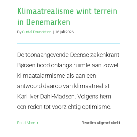
Klimaatrealisme wint terrein
in Denemarken
By
Clintel Foundation
|
16 juli 2026
De toonaangevende Deense zakenkrant
Børsen bood onlangs ruimte aan zowel
klimaatalarmisme als aan een
antwoord daarop van klimaatrealist
Karl Iver Dahl-Madsen. Volgens hem
een reden tot voorzichtig optimisme.
voor
Read More
Reacties uitgeschakeld
Klimaatre
wint