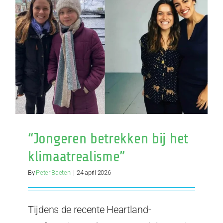
Etc.
stopt
“Jongeren betrekken bij het
klimaatrealisme”
By
Peter Baeten
|
24 april 2026
Tijdens de recente Heartland-