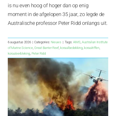
is nu even hoog of hoger dan op enig
moment in de afgelopen 35 jaar, zo legde de
Australische professor Peter Ridd onlangs uit.
6 augustus 2026
|
Categories:
Nieuws
|
Tags:
AIMS
,
Australian Institute
of Marine Science
,
Great Barrier Reef
,
koraalbedekking
,
koraalriffen
,
koraalverbleking
,
Peter Ridd