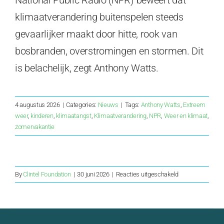
National Public Radio (NPR) beweert dat
klimaatverandering buitenspelen steeds
gevaarlijker maakt door hitte, rook van
bosbranden, overstromingen en stormen. Dit
is belachelijk, zegt Anthony Watts.
4 augustus 2026
|
Categories:
Nieuws
|
Tags:
Anthony Watts
,
Extreem
weer
,
kinderen
,
klimaatangst
,
Klimaatverandering
,
NPR
,
Weer en klimaat
,
zomervakantie
voor
By
Clintel Foundation
|
30 juni 2026
|
Reacties uitgeschakeld
Brandbestrijding
in
de
Europese