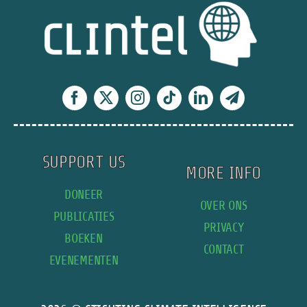
Unie:
vergeet
de
mislukkingen
in
Californië
niet
SUPPORT US
MORE INFO
DONEER
OVER ONS
PUBLICATIES
PRIVACY
BOEKEN
CONTACT
EVENEMENTEN