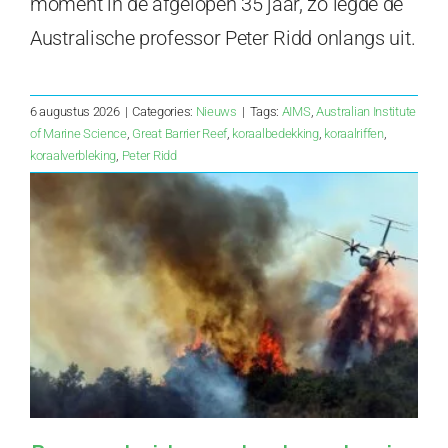
moment in de afgelopen 35 jaar, zo legde de
Australische professor Peter Ridd onlangs uit.
6 augustus 2026
|
Categories:
Nieuws
|
Tags:
AIMS
,
Australian Institute
of Marine Science
,
Great Barrier Reef
,
koraalbedekking
,
koraalriffen
,
koraalverbleking
,
Peter Ridd