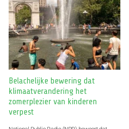
Belachelijke bewering dat
klimaatverandering het
zomerplezier van kinderen
verpest