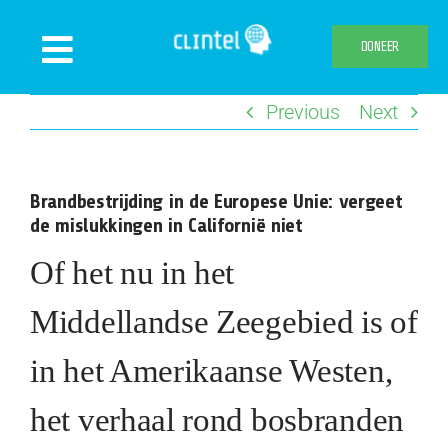
Skip
to
DONEER
Toggle
content
Navigation
Previous
Next
Nieuws
Evenementen
Brandbestrijding in de Europese Unie: vergeet
Publicaties
de mislukkingen in Californië niet
Declaration
Of het nu in het
Over ons
Middellandse Zeegebied is of
Clintel.org
in het Amerikaanse Westen,
Webshop
het verhaal rond bosbranden