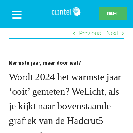
Skip
to
DONEER
Toggle
content
Navigation
Previous
Next
Nieuws
Evenementen
Publicaties
Warmste jaar, maar door wat?
Declaration
Wordt 2024 het warmste jaar
Over ons
‘ooit’ gemeten? Wellicht, als
Clintel.org
je kijkt naar bovenstaande
Webshop
grafiek van de Hadcrut5