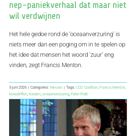
nep-paniekverhaal dat maar niet
wil verdwijnen
Het hele gedoe rond de ‘oceaanverzuring’ is
niets meer dan een poging om in te spelen op
het idee dat mensen het woord ‘zuur’ eng
vinden, zegt Francis Menton.
3 juni 2026
|
Categories:
Nieuws
|
Tags:
CO2 Coalition
,
Francis Menton
,
koraalriffen
,
koralen
,
oceaanverzuring
,
Peter Ridd