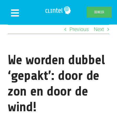
Skip
to
DONEER
Toggle
content
Navigation
Previous
Next
Nieuws
Evenementen
Publicaties
We worden dubbel
Declaration
‘gepakt’: door de
Over ons
Clintel.org
zon en door de
Webshop
wind!