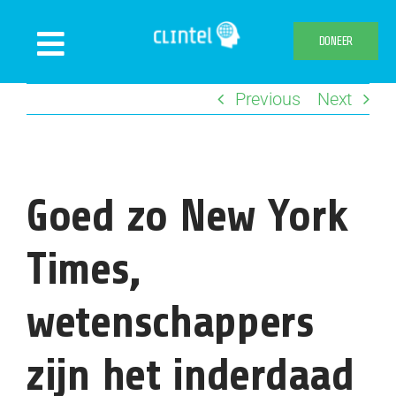
Skip
to
DONEER
Toggle
content
Navigation
Previous
Next
Nieuws
Evenementen
Publicaties
Goed zo New York
Declaration
Over ons
Times,
Clintel.org
wetenschappers
Webshop
zijn het inderdaad