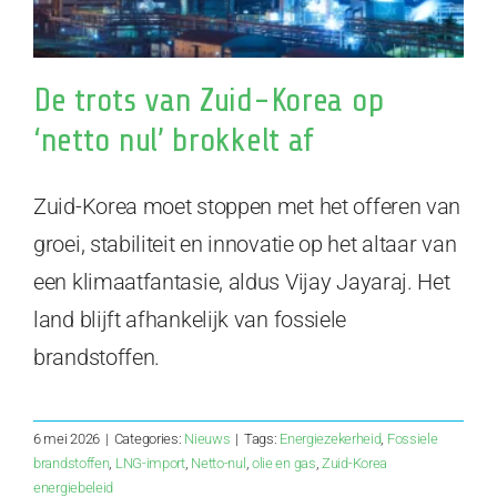
De trots van Zuid-Korea op
‘netto nul’ brokkelt af
Zuid-Korea moet stoppen met het offeren van
groei, stabiliteit en innovatie op het altaar van
een klimaatfantasie, aldus Vijay Jayaraj. Het
land blijft afhankelijk van fossiele
brandstoffen.
6 mei 2026
|
Categories:
Nieuws
|
Tags:
Energiezekerheid
,
Fossiele
brandstoffen
,
LNG-import
,
Netto-nul
,
olie en gas
,
Zuid-Korea
energiebeleid