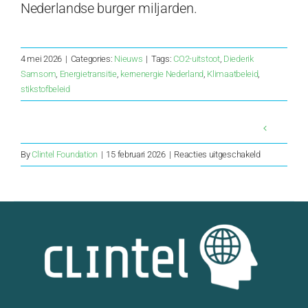
Nederlandse burger miljarden.
4 mei 2026
|
Categories:
Nieuws
|
Tags:
CO2-uitstoot
,
Diederik
Samsom
,
Energietransitie
,
kernenergie Nederland
,
Klimaatbeleid
,
stikstofbeleid
voor
By
Clintel Foundation
|
15 februari 2026
|
Reacties uitgeschakeld
Goed
zo
New
York
Times,
wetenschap
zijn
het
inderdaad
niet