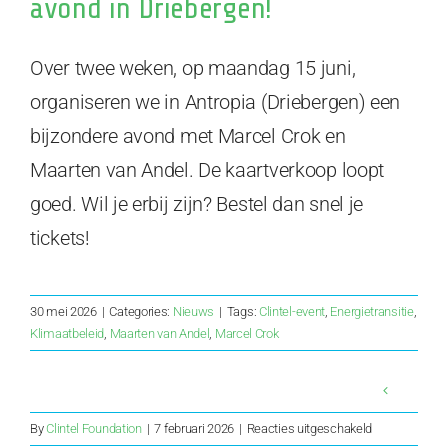
avond in Driebergen!
Over twee weken, op maandag 15 juni,
organiseren we in Antropia (Driebergen) een
bijzondere avond met Marcel Crok en
Maarten van Andel. De kaartverkoop loopt
goed. Wil je erbij zijn? Bestel dan snel je
tickets!
30 mei 2026
|
Categories:
Nieuws
|
Tags:
Clintel-event
,
Energietransitie
,
Klimaatbeleid
,
Maarten van Andel
,
Marcel Crok
voor
By
Clintel Foundation
|
7 februari 2026
|
Reacties uitgeschakeld