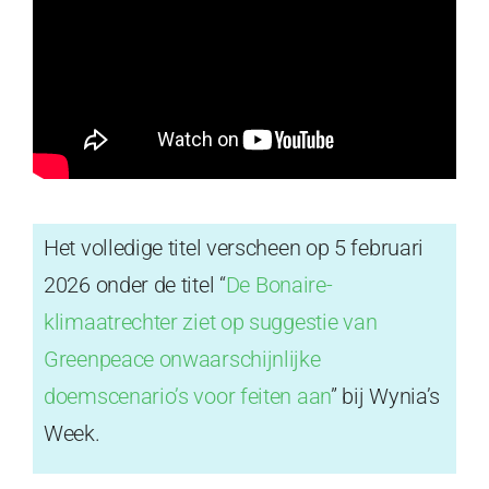
Het volledige titel verscheen op 5 februari
2026 onder de titel “
De Bonaire-
klimaatrechter ziet op suggestie van
Greenpeace onwaarschijnlijke
doemscenario’s voor feiten aan
” bij Wynia’s
Week.