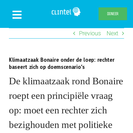
Skip
to
DONEER
Toggle
content
Navigation
Previous
Next
Nieuws
Evenementen
Klimaatzaak Bonaire onder de loep: rechter
Publicaties
baseert zich op doemscenario’s
Declaration
De klimaatzaak rond Bonaire
Over ons
roept een principiële vraag
Clintel.org
op: moet een rechter zich
Webshop
bezighouden met politieke