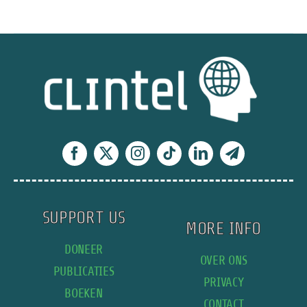
Klimaatzaak
Bonaire
onder
de
loep:
rechter
baseert
zich
op
doemscenario
SUPPORT US
MORE INFO
DONEER
OVER ONS
PUBLICATIES
PRIVACY
BOEKEN
CONTACT