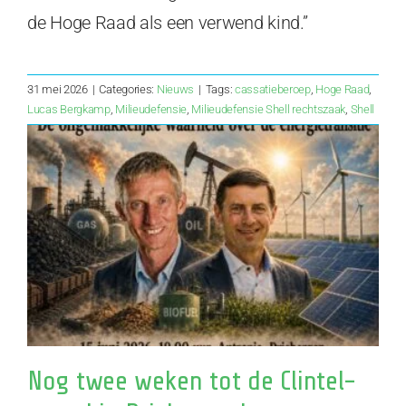
de Hoge Raad als een verwend kind.”
31 mei 2026
|
Categories:
Nieuws
|
Tags:
cassatieberoep
,
Hoge Raad
,
Lucas Bergkamp
,
Milieudefensie
,
Milieudefensie Shell rechtszaak
,
Shell
Nog twee weken tot de Clintel-