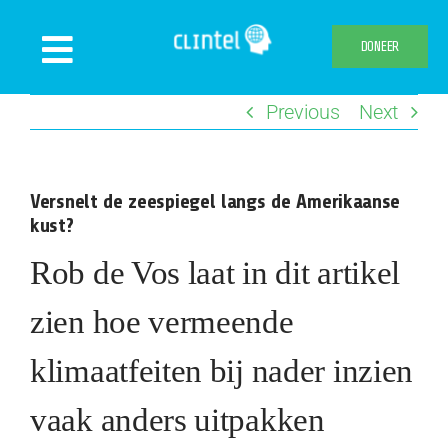
Skip
to
DONEER
Toggle
content
Navigation
Previous
Next
Nieuws
Evenementen
Versnelt de zeespiegel langs de Amerikaanse
Publicaties
kust?
Declaration
Rob de Vos laat in dit artikel
Over ons
zien hoe vermeende
Clintel.org
klimaatfeiten bij nader inzien
Webshop
vaak anders uitpakken