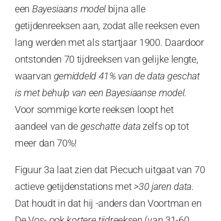
een
Bayesiaans model
bijna alle
getijdenreeksen aan, zodat alle reeksen even
lang werden met als startjaar 1900. Daardoor
ontstonden 70 tijdreeksen van gelijke lengte,
waarvan
gemiddeld
41% van de data geschat
is met behulp van een Bayesiaanse model
.
Voor sommige korte reeksen loopt het
aandeel van de
geschatte data
zelfs op tot
meer dan 70%!
Figuur 3a laat zien dat Piecuch uitgaat van 70
actieve getijdenstations met
>30 jaren data
.
Dat houdt in dat hij -anders dan Voortman en
De Vos- ook
kortere tijdreeksen
(van 31-60