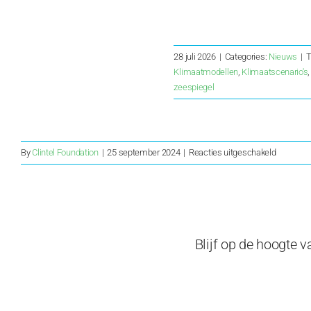
28 juli 2026
|
Categories:
Nieuws
|
T
Klimaatmodellen
,
Klimaatscenario's
zeespiegel
voor
By
Clintel Foundation
|
25 september 2024
|
Reacties uitgeschakeld
Volop
verzet
tegen
windturb
Ruinerwo
Blijf op de hoogte 