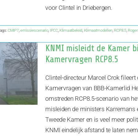
voor Clintel in Driebergen.
ags:
CMIP7
,
emissiescenario
,
IPCC
,
Klimaatbeleid
,
Klimaatmodellen
,
RCP8.5
,
Roger
KNMI misleidt de Kamer b
Kamervragen RCP8.5
Clintel-directeur Marcel Crok fileer
Kamervragen van BBB-Kamerlid He
omstreden RCP8.5-scenario van he
misleiden de ministers Karremans 
Tweede Kamer en is veel meer polit
KNMI eindelijk afstand te laten nem