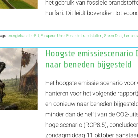
het gebruik van fossiele brandstoff
Furfari. Dit leidt bovendien tot ec
ags:
energietransitie EU
,
Europese Unie
,
Fossiele brandstoffen
,
Green Deal
,
hernieu
Hoogste emissiescenario 
naar beneden bijgesteld
Het hoogste emissie-scenario voor 
hanteren voor het volgende rapport
en opnieuw naar beneden bijgesteld
minder dan de helft van de CO2-uits
hoge scenario (RCP8.5), concludeert
zondagmiddag 11 oktober aanstaand