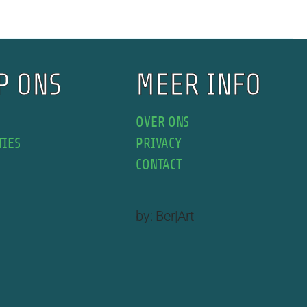
P ONS
MEER INFO
OVER ONS
TIES
PRIVACY
CONTACT
by:
Ber|Art