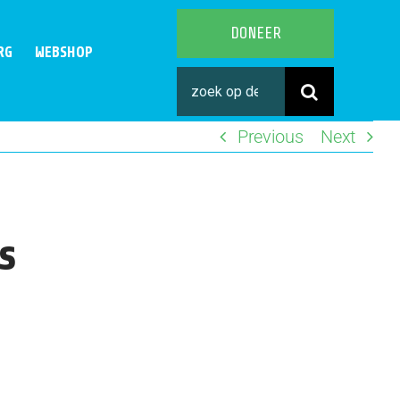
DONEER
RG
WEBSHOP
Search
for:
Previous
Next
s