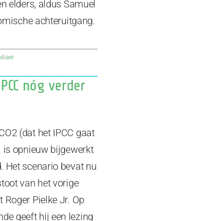
en elders, aldus Samuel
onomische achteruitgang.
wbare
IPCC nóg verder
CO2 (dat het IPCC gaat
) is opnieuw bijgewerkt
. Het scenario bevat nu
toot van het vorige
 Roger Pielke Jr. Op
e geeft hij een lezing