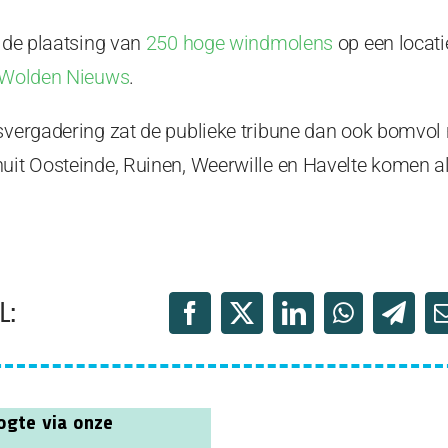
n de plaatsing van
250 hoge windmolens
op een locati
Wolden Nieuws
.
svergadering zat de publieke tribune dan ook bomvol 
nuit Oosteinde, Ruinen, Weerwille en Havelte komen al
L: