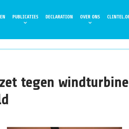
EN
PUBLICATIES
DECLARATION
OVER ONS
CLINTEL.O
zet tegen windturbine
ld