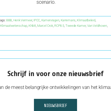
scenario.
ags:
BBB
,
Henk Vermeer
,
IPCC
,
Kamervragen
,
Karremans
,
Klimaatbeleid
,
,
Klimaatwetenschap
,
KNMI
,
Marcel Crok
,
RCP8.5
,
Tweede Kamer
,
Van Veldhoven
,
Schrijf in voor onze nieuwsbrief
ines
ld
van de meest belangrijke ontwikkelingen van het klima
NIEUWSBRIEF