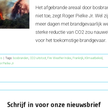
Het afgebrande areaal door bosbra
niet toe, zegt Roger Pielke Jr. Wel z
meer dagen met brandgevaarlijk we
sterke reductie van CO2 zou nauwel
voor het toekomstige brandgevaar.
ws
|
Tags:
bosbranden
,
CO2-uitstoot
,
Fire Weather Index
,
Frankrijk
,
Klimaatbeleid
,
r Pielke Jr
p
Schrijf in voor onze nieuwsbrief