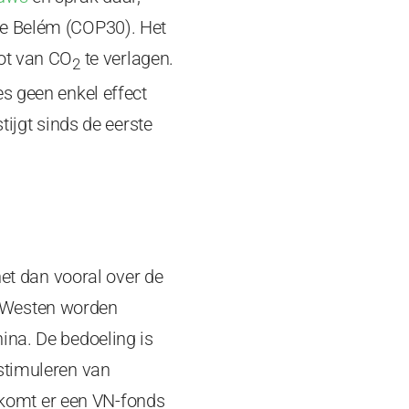
se Belém (COP30). Het
oot van CO
te verlagen.
2
s geen enkel effect
tijgt sinds de eerste
het dan vooral over de
t Westen worden
ina. De bedoeling is
 stimuleren van
komt er een VN-fonds