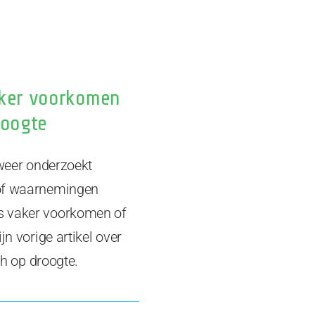
ker voorkomen
roogte
 weer onderzoekt
 of waarnemingen
s vaker voorkomen of
jn vorige artikel over
ch op droogte.