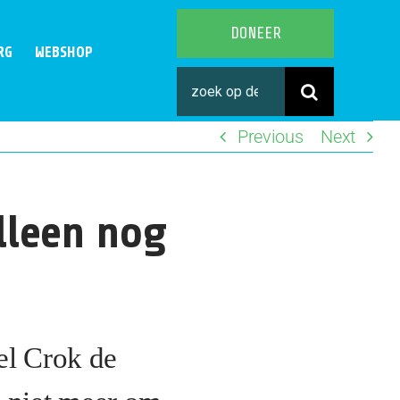
DONEER
RG
WEBSHOP
Search
for:
Previous
Next
lleen nog
el Crok de