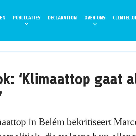
EN
PUBLICATIES
DECLARATION
OVER ONS
CLINTEL.O
ok: ‘Klimaattop gaat a
’
maattop in Belém bekritiseert Marc