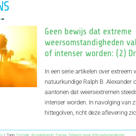
WS
Geen bewijs dat extreme
weersomstandigheden va
of intenser worden: (2) D
In een serie artikelen over extreem
natuurkundige Ralph B. Alexander
aantonen dat weersextremen steed
intenser worden. In navolging van zi
hittegolven, richt deze aflevering zi
ws
|
Tags:
Droogte
,
droogtetrends
,
Europa
,
Extreem weer
,
Klimaatverandering
,