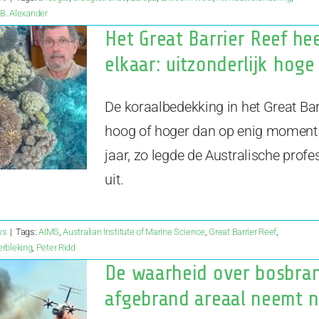
 B. Alexander
Het Great Barrier Reef he
elkaar: uitzonderlijk hog
De koraalbedekking in het Great Bar
hoog of hoger dan op enig moment 
jaar, zo legde de Australische prof
uit.
ws
|
Tags:
AIMS
,
Australian Institute of Marine Science
,
Great Barrier Reef
,
erbleking
,
Peter Ridd
De waarheid over bosbran
afgebrand areaal neemt n