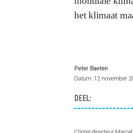
mondiale klima
het klimaat ma
Peter Baeten
Datum: 12 november 2
DEEL:
Clintel-directeur Marce