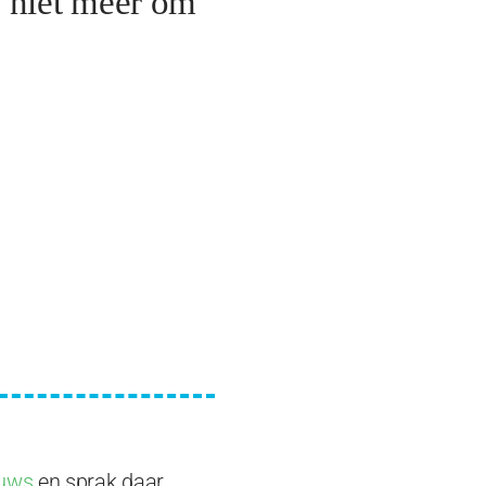
g niet meer om
uws
en sprak daar,