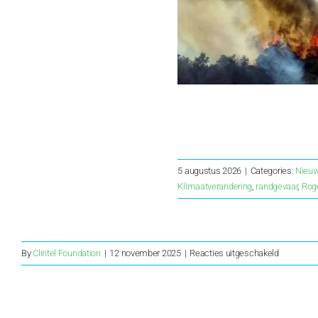
5 augustus 2026
|
Categories:
Nieu
Klimaatverandering
,
randgevaar
,
Roge
voor
By
Clintel Foundation
|
12 november 2025
|
Reacties uitgeschakeld
Marcel
Crok:
‘Klimaatto
gaat