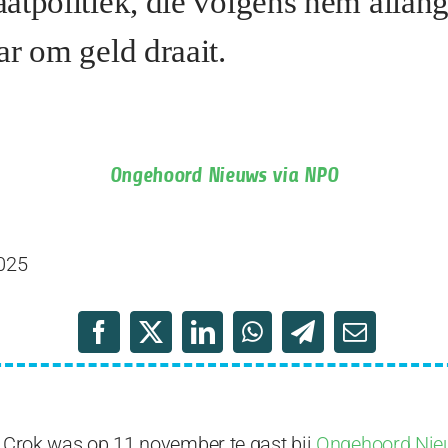
atpolitiek, die volgens hem allan
ar om geld draait.
Ongehoord Nieuws via NPO
025
l Crok was op 11 november te gast bij
Ongehoord Nie