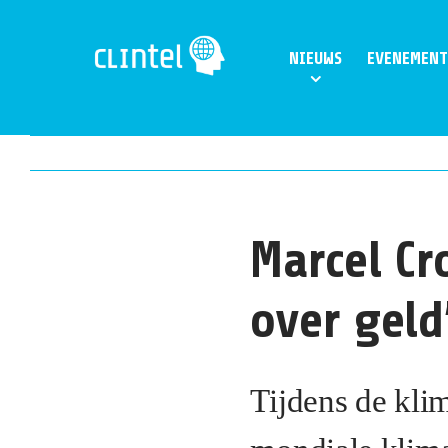
Skip
to
NIEUWS
EVENEMENT
content
Marcel Cr
over geld
Tijdens de kli