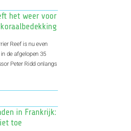
eft het weer voor
e koraalbedekking
rier Reef is nu even
in de afgelopen 35
essor Peter Ridd onlangs
den in Frankrijk:
iet toe