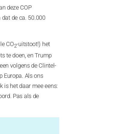
 van deze COP
dat de ca. 50.000
ale CO
-uitstoot!) het
2
ets te doen, en Trump
een volgens de Clintel-
mp Europa. Als ons
k is het daar mee eens:
oord. Pas als de