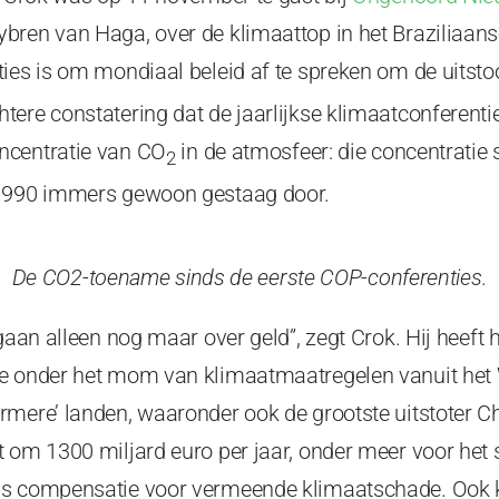
bren van Haga, over de klimaattop in het Braziliaan
ties is om mondiaal beleid af te spreken om de uitst
ere constatering dat de jaarlijkse klimaatconferentie
ncentratie van CO
in de atmosfeer: die concentratie s
2
 1990 immers gewoon gestaag door.
De CO2-toename sinds de eerste COP-conferenties.
 gaan alleen nog maar over geld”, zegt Crok. Hij heeft 
ie onder het mom van klimaatmaatregelen vanuit he
mere’ landen, waaronder ook de grootste uitstoter Ch
t om 1300 miljard euro per jaar, onder meer voor het
ls compensatie voor vermeende klimaatschade. Ook 