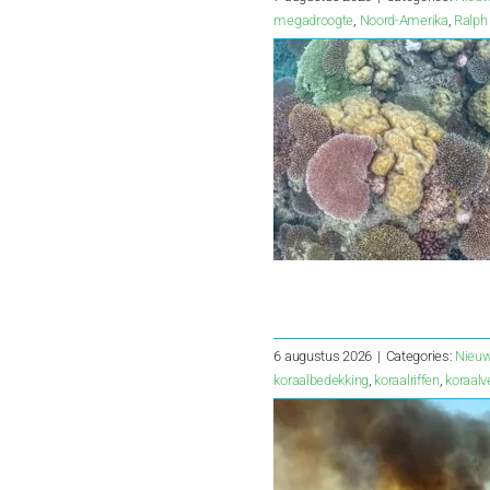
megadroogte
,
Noord-Amerika
,
Ralph
6 augustus 2026
|
Categories:
Nieu
koraalbedekking
,
koraalriffen
,
koraalv