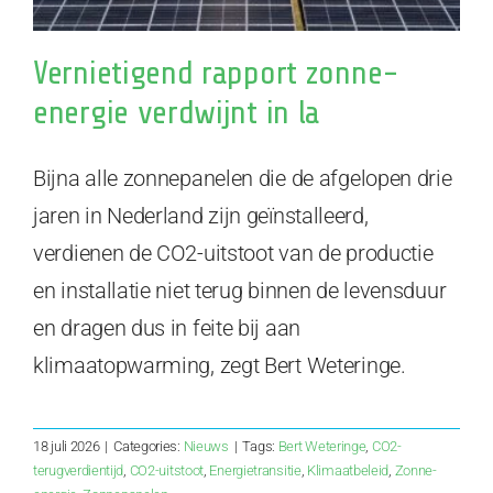
Vernietigend rapport zonne-
energie verdwijnt in la
Bijna alle zonnepanelen die de afgelopen drie
jaren in Nederland zijn geïnstalleerd,
verdienen de CO2-uitstoot van de productie
en installatie niet terug binnen de levensduur
en dragen dus in feite bij aan
klimaatopwarming, zegt Bert Weteringe.
18 juli 2026
|
Categories:
Nieuws
|
Tags:
Bert Weteringe
,
CO2-
terugverdientijd
,
CO2-uitstoot
,
Energietransitie
,
Klimaatbeleid
,
Zonne-