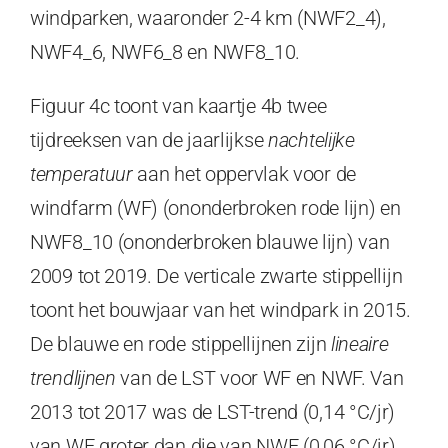
windparken, waaronder 2-4 km (NWF2_4),
NWF4_6, NWF6_8 en NWF8_10.
Figuur 4c toont van kaartje 4b twee
tijdreeksen van de jaarlijkse
nachtelijke
temperatuur
aan het oppervlak voor de
windfarm (WF) (ononderbroken rode lijn) en
NWF8_10 (ononderbroken blauwe lijn) van
2009 tot 2019. De verticale zwarte stippellijn
toont het bouwjaar van het windpark in 2015.
De blauwe en rode stippellijnen zijn
lineaire
trendlijnen
van de LST voor WF en NWF. Van
2013 tot 2017 was de LST-trend (0,14 °C/jr)
van WF groter dan die van NWF (0,06 °C/jr),