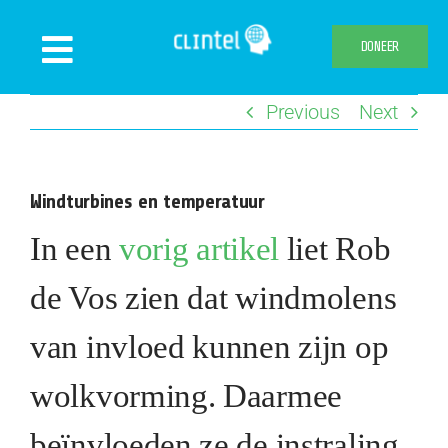
Skip
to
DONEER
Toggle
content
Navigation
Previous
Next
Nieuws
Evenementen
Windturbines en temperatuur
Publicaties
In een
vorig artikel
liet Rob
Declaration
Over ons
de Vos zien dat windmolens
Clintel.org
van invloed kunnen zijn op
Webshop
wolkvorming. Daarmee
beïnvloeden ze de instraling