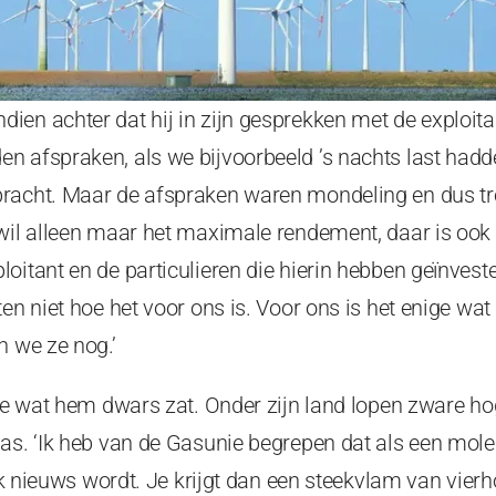
en achter dat hij in zijn gesprekken met de exploita
n afspraken, als we bijvoorbeeld ’s nachts last hadd
racht. Maar de afspraken waren mondeling en dus trok
 wil alleen maar het maximale rendement, daar is ook
oitant en de particulieren die hierin hebben geïnvest
en niet hoe het voor ons is. Voor ons is het enige wat 
n we ze nog.’
ige wat hem dwars zat. Onder zijn land lopen zware h
gas. ‘Ik heb van de Gasunie begrepen dat als een mol
lijk nieuws wordt. Je krijgt dan een steekvlam van vier