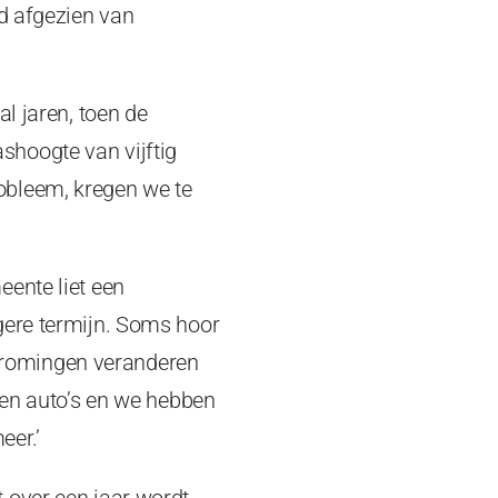
rd afgezien van
l jaren, toen de
hoogte van vijftig
obleem, kregen we te
eente liet een
gere termijn. Soms hoor
tstromingen veranderen
den auto’s en we hebben
eer.’
 over een jaar wordt