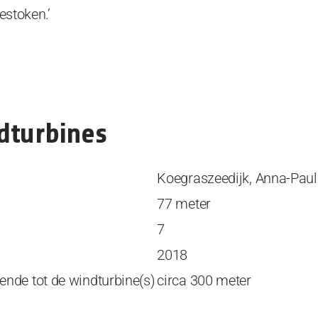
gestoken.’
dturbines
Koegraszeedijk, Anna-Pau
77 meter
7
2018
nde tot de windturbine(s)
circa 300 meter