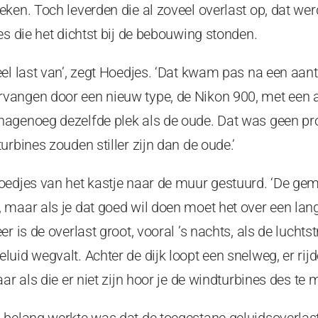
ken. Toch leverden die al zoveel overlast op, dat we
es die het dichtst bij de bebouwing stonden.
el last van’, zegt Hoedjes. ‘Dat kwam pas na een aanta
angen door een nieuw type, de Nikon 900, met een as
agenoeg dezelfde plek als de oude. Dat was geen pr
urbines zouden stiller zijn dan de oude.’
oedjes van het kastje naar de muur gestuurd. ‘De gem
 maar als je dat goed wil doen moet het over een lan
er is de overlast groot, vooral ’s nachts, als de luch
uid wegvalt. Achter de dijk loopt een snelweg, er rij
ar als die er niet zijn hoor je de windturbines des te m
 belang werkte was dat de toegestane geluidsoverlast