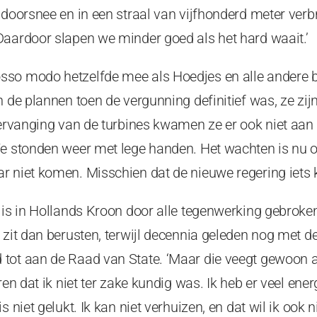
 doorsnee en in een straal van vijfhonderd meter verb
Daardoor slapen we minder goed als het hard waait.’
sso modo hetzelfde mee als Hoedjes en alle andere 
 de plannen toen de vergunning definitief was, ze zijn
vervanging van de turbines kwamen ze er ook niet aan 
We stonden weer met lege handen. Het wachten is nu 
r niet komen. Misschien dat de nieuwe regering iets 
t is in Hollands Kroon door alle tegenwerking gebrok
 zit dan berusten, terwijl decennia geleden nog met d
ot aan de Raad van State. ‘Maar die veegt gewoon all
ren dat ik niet ter zake kundig was. Ik heb er veel ener
 niet gelukt. Ik kan niet verhuizen, en dat wil ik ook ni