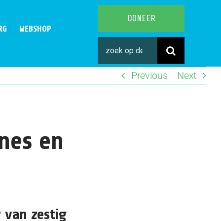
DONEER
RG
WEBSHOP
Search
for:
Previous
Next
nes en
 van zestig