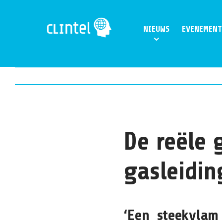
Skip
to
NIEUWS
EVENEMENT
content
De reële 
gasleidin
‘Een steekvlam 