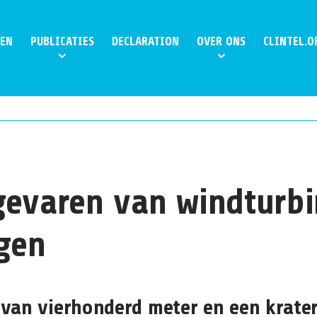
EN
PUBLICATIES
DECLARATION
OVER ONS
CLINTEL.O
gevaren van windturbi
gen
van vierhonderd meter en een krater