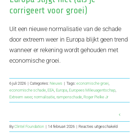
corrigeert voor groei)
Uit een nieuwe normalisatie van de schade
door extreem weer in Europa blijkt geen trend
wanneer er rekening wordt gehouden met
economische groei.
6 juli 2026
|
Categories:
Nieuws
|
Tags:
economische groei
,
economische schade
,
EEA
,
Europa
,
Europees Milieuagentschap
,
Extreem weer
,
normalisatie
,
rampenschade
,
Roger Pielke Jr
voor
By
Clintel Foundation
|
14 februari 2026
|
Reacties uitgeschakeld
De