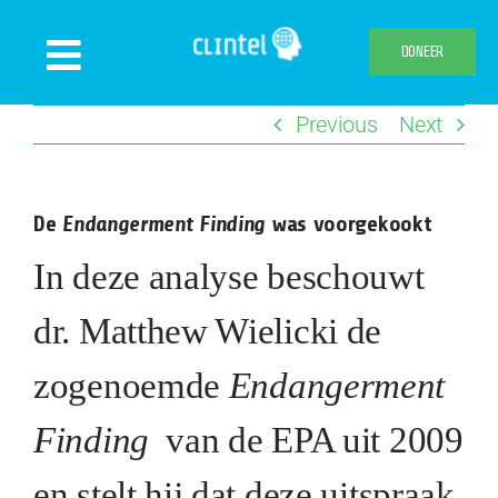
Skip
to
DONEER
Toggle
content
Navigation
Previous
Next
Nieuws
Evenementen
De
Endangerment Finding
was voorgekookt
Publicaties
In deze analyse beschouwt
Declaration
Over ons
dr. Matthew Wielicki de
Clintel.org
zogenoemde
Endangerment
Webshop
Finding
van de EPA uit 2009
en stelt hij dat deze uitspraak