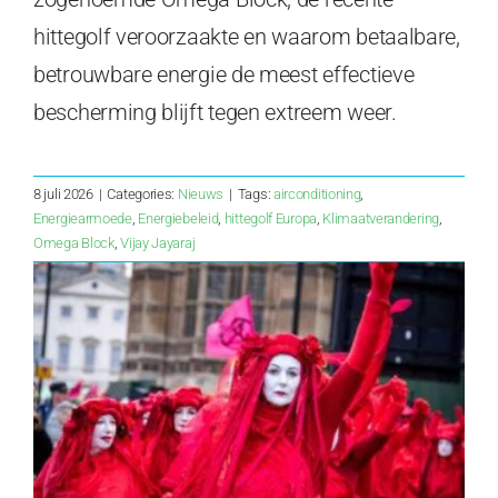
hittegolf veroorzaakte en waarom betaalbare,
betrouwbare energie de meest effectieve
bescherming blijft tegen extreem weer.
8 juli 2026
|
Categories:
Nieuws
|
Tags:
airconditioning
,
Energiearmoede
,
Energiebeleid
,
hittegolf Europa
,
Klimaatverandering
,
Omega Block
,
Vijay Jayaraj