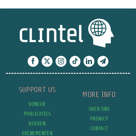
Endangerme
Finding
was
voorgekookt
SUPPORT US
MORE INFO
DONEER
OVER ONS
PUBLICATIES
PRIVACY
BOEKEN
CONTACT
EVENEMENTEN