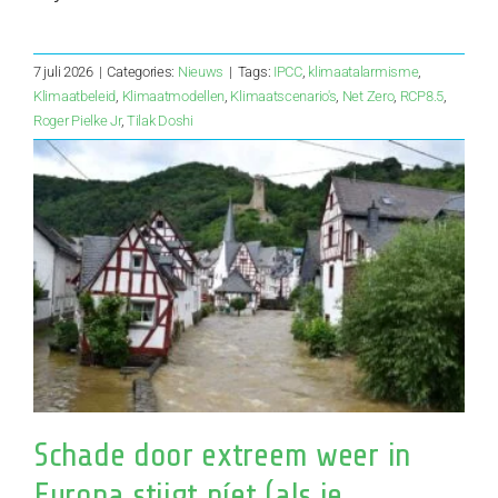
7 juli 2026
|
Categories:
Nieuws
|
Tags:
IPCC
,
klimaatalarmisme
,
Klimaatbeleid
,
Klimaatmodellen
,
Klimaatscenario's
,
Net Zero
,
RCP8.5
,
Roger Pielke Jr
,
Tilak Doshi
Schade door extreem weer in
Europa stijgt níet (als je