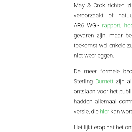
May & Crok richten zi
veroorzaakt of natu
AR6 WGI-
rapport,
ho
gevaren zijn, maar b
toekomst wel enkele zu
niet weerleggen.
De meer formele beo
Sterling
Burnett
zijn a
ontslaan voor het publ
hadden allemaal comme
versie, die
hier
kan word
Het lijkt erop dat het 