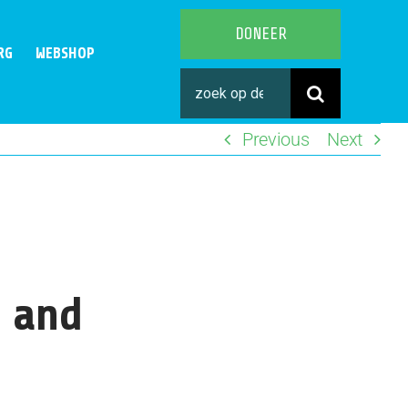
DONEER
RG
WEBSHOP
Search
for:
Previous
Next
s and