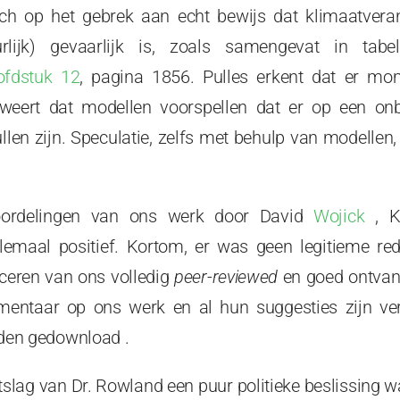
ch op het gebrek aan echt bewijs dat klimaatver
urlijk) gevaarlijk is, zoals samengevat in tab
ofdstuk 12
, pagina 1856. Pulles erkent dat er mo
eweert dat modellen voorspellen dat er op een o
llen zijn. Speculatie, zelfs met behulp van modellen,
ordelingen van ons werk door David
Wojick
,
K
llemaal positief. Kortom, er was geen legitieme r
iceren van ons volledig
peer-reviewed
en goed ontvan
ntaar op ons werk en al hun suggesties zijn verw
en gedownload .
ontslag van Dr. Rowland een puur politieke beslissing 