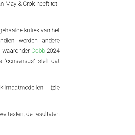
n May & Crok heeft tot
gehaalde kritiek van het
endien werden andere
k, waaronder
Cobb
2024
 “consensus” stelt dat
limaatmodellen (zie
we testen; de resultaten