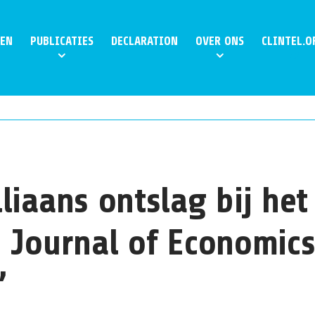
EN
PUBLICATIES
DECLARATION
OVER ONS
CLINTEL.O
liaans ontslag bij het
 Journal of Economic
’