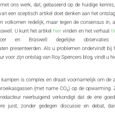
met ons werk, dat, gebaseerd op de huidige kennis, t
van een sceptisch artikel doet denken aan het onts
n volkomen redelijk, maar tegen de consensus in, a
swell. U kunt het artikel
hier
vinden en
het verhaal
h
ncer en Braswell degelijke observaties 
ten presenteerden. Als u problemen ondervindt bij
r voor zijn ontslag van Roy Spencers blog, vindt u h
e kampen is complex en draait voornamelijk om de
broeikasgassen (met name CO₂) op de opwarming. 
redacteur neerbuigend verkondigt dat de ene go
re juist, zonder gedegen discussie en debat, dan