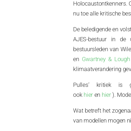
Holocaustontkenners. On
nu toe alle kritische b
De beledigende en volst
AJES-bestuur in de 
bestuursleden van Wile
en
Gwartney & Lough
klimaatverandering geva
Pulles’ kritiek is
ook
hier
en
hier
). Model
Wat betreft het zogenaa
van modellen mogen ni