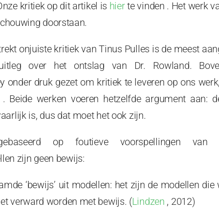
ze kritiek op dit artikel is
hier
te vinden .
Het werk va
eschouwing doorstaan.
rekt onjuiste kritiek van Tinus Pulles is de meest aan
uitleg over het ontslag van Dr. Rowland. Bov
y onder druk gezet om kritiek te leveren op ons wer
. Beide werken voeren hetzelfde argument aan: de
arlijk is, dus dat moet het ook zijn.
 gebaseerd op foutieve voorspellingen van k
len zijn geen bewijs:
mde ‘bewijs’ uit modellen: het zijn de modellen die 
et verward worden met bewijs.
(
Lindzen
,
2012)