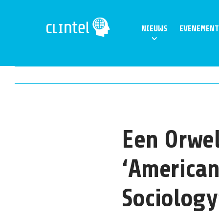
Skip
to
NIEUWS
EVENEMENT
content
Een Orwel
‘American
Sociology