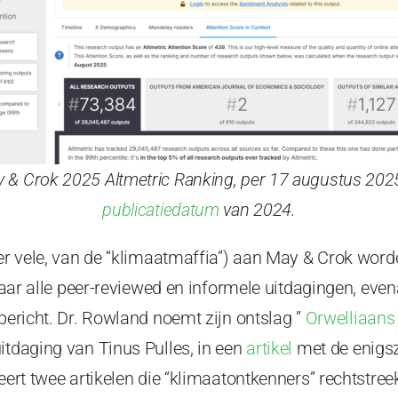
y & Crok 2025 Altmetric Ranking, per 17 augustus 202
publicatiedatum
van 2024.
 er vele, van de “klimaatmaffia”) aan May & Crok word
 naar alle peer-reviewed en informele uitdagingen, even
 bericht. Dr. Rowland noemt zijn
ontslag
”
Orwelliaans
itdaging van Tinus Pulles, in een
artikel
met de enigsz
teert twee artikelen die “klimaatontkenners” rechtstree