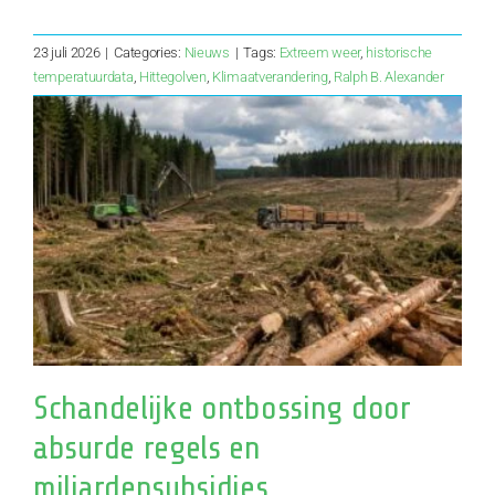
23 juli 2026
|
Categories:
Nieuws
|
Tags:
Extreem weer
,
historische
temperatuurdata
,
Hittegolven
,
Klimaatverandering
,
Ralph B. Alexander
Schandelijke ontbossing door
absurde regels en
miljardensubsidies