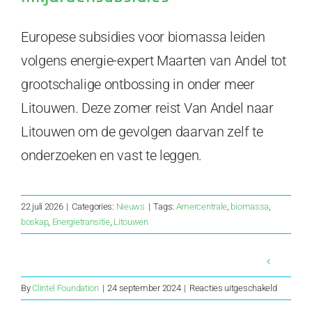
Europese subsidies voor biomassa leiden
volgens energie-expert Maarten van Andel tot
grootschalige ontbossing in onder meer
Litouwen. Deze zomer reist Van Andel naar
Litouwen om de gevolgen daarvan zelf te
onderzoeken en vast te leggen.
22 juli 2026
|
Categories:
Nieuws
|
Tags:
Amercentrale
,
biomassa
,
boskap
,
Energietransitie
,
Litouwen
voor
By
Clintel Foundation
|
24 september 2024
|
Reacties uitgeschakeld
Wel