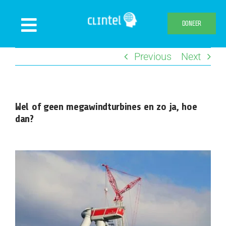
Skip
to
DONEER
Toggle
content
Navigation
Previous
Next
Nieuws
Evenementen
Publicaties
Wel of geen megawindturbines en zo ja, hoe
dan?
Declaration
Over ons
Clintel.org
Webshop