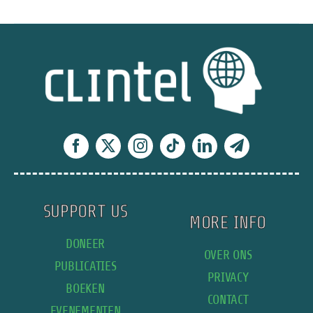
of
geen
megawind
en
zo
ja,
hoe
dan?
SUPPORT US
MORE INFO
DONEER
OVER ONS
PUBLICATIES
PRIVACY
BOEKEN
CONTACT
EVENEMENTEN