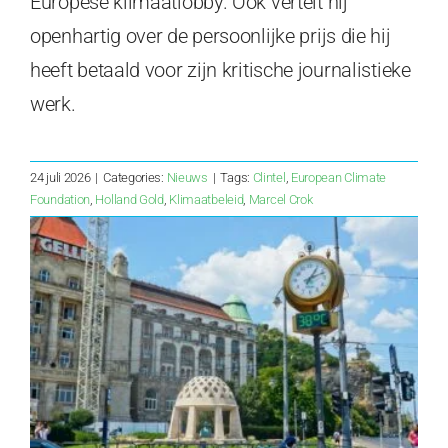
Europese klimaatlobby. Ook vertelt hij
openhartig over de persoonlijke prijs die hij
heeft betaald voor zijn kritische journalistieke
werk.
24 juli 2026
|
Categories:
Nieuws
|
Tags:
Clintel
,
European Climate
Foundation
,
Holland Gold
,
Klimaatbeleid
,
Marcel Crok