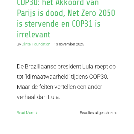
COP30: het Akkoord van
van
Belém
Parijs is dood, Net Zero 2050
is stervende en COP31 is
irrelevant
By
Clintel Foundation
|
13 november 2025
De Braziliaanse president Lula roept op
tot ‘klimaatwaarheid’ tijdens COP30.
Maar de feiten vertellen een ander
verhaal dan Lula.
voor
Read More
Reacties uitgeschakeld
COP30:
het
Akkoord