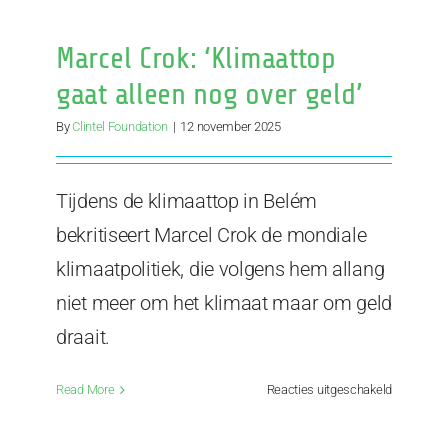
van
Parijs
Marcel Crok: ‘Klimaattop
is
dood,
gaat alleen nog over geld’
Net
Zero
By
Clintel Foundation
|
12 november 2025
2050
is
stervende
Tijdens de klimaattop in Belém
en
bekritiseert Marcel Crok de mondiale
COP31
is
klimaatpolitiek, die volgens hem allang
irrelevant
niet meer om het klimaat maar om geld
draait.
voor
Read More
Reacties uitgeschakeld
Marcel
Crok: