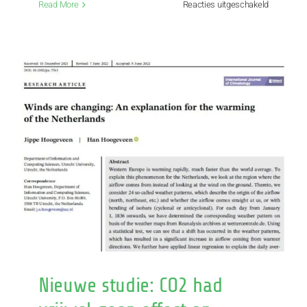
voor
Read More
Reacties uitgeschakeld
Het
eerlijke
verhaal
over
klimaatve
Nieuwe studie: CO2 had