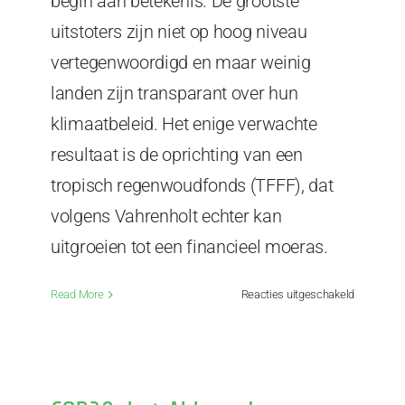
begin aan betekenis. De grootste
uitstoters zijn niet op hoog niveau
vertegenwoordigd en maar weinig
landen zijn transparant over hun
klimaatbeleid. Het enige verwachte
resultaat is de oprichting van een
tropisch regenwoudfonds (TFFF), dat
volgens Vahrenholt echter kan
uitgroeien tot een financieel moeras.
voor
Read More
Reacties uitgeschakeld
Dr.
Fritz
Vahrenholt
De
flop