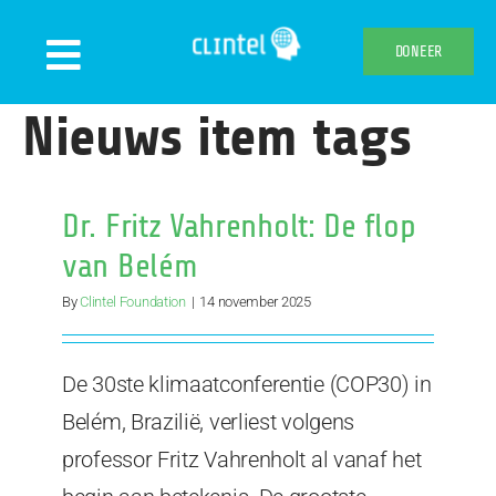
Skip
to
DONEER
Toggle
content
Navigation
Nieuws item tags
Nieuws
Evenementen
Dr. Fritz Vahrenholt: De flop
Publicaties
van Belém
Declaration
By
Clintel Foundation
|
14 november 2025
Over ons
Clintel.org
De 30ste klimaatconferentie (COP30) in
Webshop
Belém, Brazilië, verliest volgens
professor Fritz Vahrenholt al vanaf het