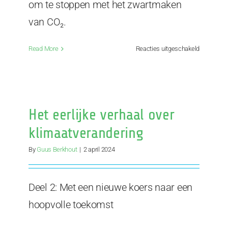
om te stoppen met het zwartmaken
van CO₂.
voor
Read More
Reacties uitgeschakeld
Eeuwige
Klimaatve
Het eerlijke verhaal over
klimaatverandering
By
Guus Berkhout
|
2 april 2024
Deel 2: Met een nieuwe koers naar een
hoopvolle toekomst