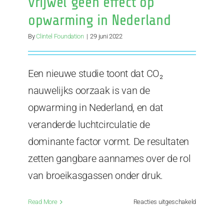
vrijwel geen effect op
opwarming in Nederland
By
Clintel Foundation
|
29 juni 2022
Een nieuwe studie toont dat CO₂
nauwelijks oorzaak is van de
opwarming in Nederland, en dat
veranderde luchtcirculatie de
dominante factor vormt. De resultaten
zetten gangbare aannames over de rol
van broeikasgassen onder druk.
voor
Read More
Reacties uitgeschakeld
Nieuwe
studie: