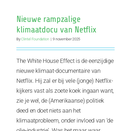
COP-
mislukkin
de
Nieuwe rampzalige
vernietige
beoordeli
klimaatdocu van Netflix
van
een
By
Clintel Foundation
|
9 november 2025
klimaatpr
dat
losstaat
The White House Effect is de eenzijdige
van
nieuwe klimaat-documentaire van
de
realiteit
Netflix. Hij zal er bij vele (jonge) Netflix-
kijkers vast als zoete koek ingaan want,
zie je wel, de (Amerikaanse) politiek
deed en doet niets aan het
klimaatprobleem, onder invloed van ‘de
olie-industrie’. Was het maar waar.