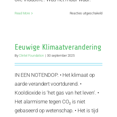
voor
Read More
Reacties uitgeschakeld
Nieuwe
rampzalig
klimaatdo
van
Netflix
Eeuwige Klimaatverandering
By
Clintel Foundation
|
30 september 2025
IN EEN NOTENDOP: • Het klimaat op
aarde verandert voortdurend. •
Kooldioxide is ‘het gas van het leven’. •
Het alarmisme tegen CO₂ is niet
gebaseerd op wetenschap. • Het is tijd