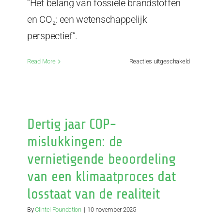
“Het belang van fossiele brandstoffen
en CO₂: een wetenschappelijk
perspectief”.
voor
Read More
Reacties uitgeschakeld
Dr.
Willie
Soon:
“CO2
is
Dertig jaar COP-
voedsel
voor
mislukkingen: de
planten,
vernietigende beoordeling
geen
vervuilend
van een klimaatproces dat
stof”
losstaat van de realiteit
By
Clintel Foundation
|
10 november 2025